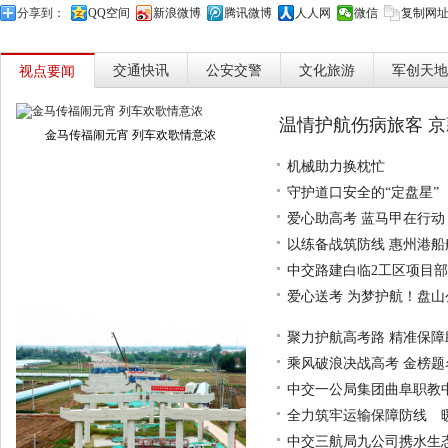
分享到：
QQ空间
新浪微博
腾讯微博
人人网
微信
复制网
交通快讯
公安交警
文化旅游
军创天地
视点要闻
温情护航伤病旅客 
金马传福闹元宵 列车欢歌情意浓
机械助力换枕忙
守护道口安全的“定盘星”
爱心助高考 蓝马甲在行动
以练备战筑防线 惠州港
中交路建白临2工区项目
爱心送考 为梦护航！盘山
聚力护航高考路 精准保
乘风破浪决战高考 金榜题
中交一公局集团曲阜职教
全力筑牢运输保障防线 
中交三航局九公司携水生态