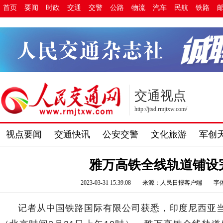
首页
要闻
时政
交通
交警
公路
物流
汽车
民航
铁路
交通视点
http://jtsd.rmjtxw.com/
视点要闻
交通快讯
公安交警
文化旅游
军创
雅万高铁全线轨道铺设
2023-03-31 15:39:08
来源：人民日报客户端
字
记者从中国铁路国际有限公司获悉，印度尼西亚当