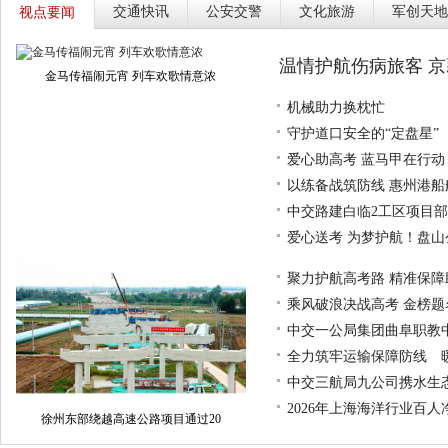
交通快讯
公安交警
文化旅游
军创天地
视点要闻
温情护航伤病旅客 
金马传福闹元宵 列车欢歌情意浓
机械助力换枕忙
守护道口安全的“定盘星”
爱心助高考 蓝马甲在行动
以练备战筑防线 惠州港
中交路建白临2工区项目
爱心送考 为梦护航！盘山
聚力护航高考路 精准保
乘风破浪决战高考 金榜题
中交一公局集团曲阜职教
全力筑牢运输保障防线 
中交三航局九公司携水生态
2026年上海海洋行业百
徐州东部绕越高速公路项目通过20