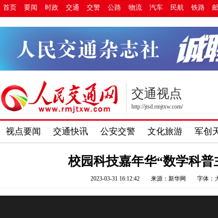
首页
要闻
时政
交通
交警
公路
物流
汽车
民航
铁路
交通视点
http://jtsd.rmjtxw.com/
视点要闻
交通快讯
公安交警
文化旅游
军创
校园科技嘉年华“数学科普
2023-03-31 16:12:42
来源：新华网
字体：