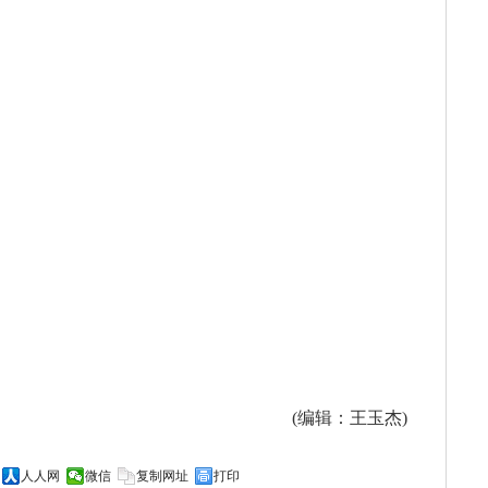
(编辑：王玉杰)
人人网
微信
复制网址
打印