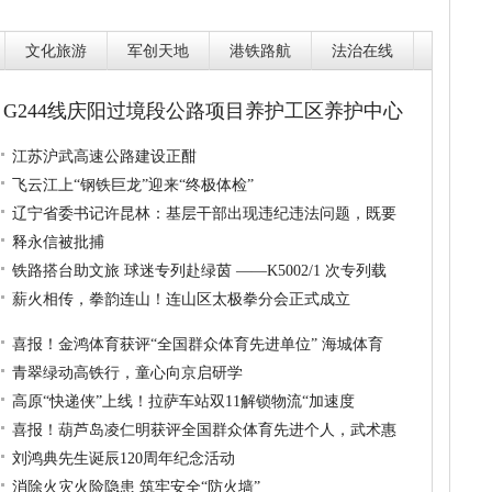
文化旅游
军创天地
港铁路航
法治在线
G244线庆阳过境段公路项目养护工区养护中心
江苏沪武高速公路建设正酣
飞云江上“钢铁巨龙”迎来“终极体检”
辽宁省委书记许昆林：基层干部出现违纪违法问题，既要
释永信被批捕
铁路搭台助文旅 球迷专列赴绿茵 ——K5002/1 次专列载
薪火相传，拳韵连山！连山区太极拳分会正式成立
喜报！金鸿体育获评“全国群众体育先进单位” 海城体育
青翠绿动高铁行，童心向京启研学
高原“快递侠”上线！拉萨车站双11解锁物流“加速度
喜报！葫芦岛凌仁明获评全国群众体育先进个人，武术惠
刘鸿典先生诞辰120周年纪念活动
消除火灾火险隐患 筑牢安全“防火墙”