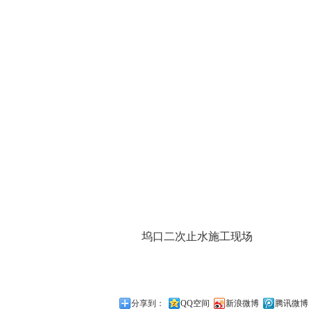
坞口二次止水施工现场
分享到：
QQ空间
新浪微博
腾讯微博