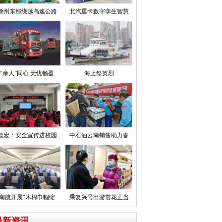
徐州东部绕越高速公路
北汽重卡数字孪生智慧
“亲人”同心 无忧畅盈
海上祭英烈
德宏：安全宣传进校园
中石油云南销售助力春
南航开展“木棉巾帼绽
乘复兴号出游赏花正当
最新资讯