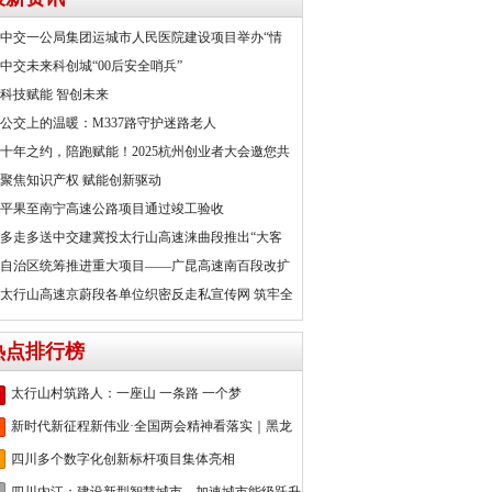
中交一公局集团运城市人民医院建设项目举办“情
中交未来科创城“00后安全哨兵”
科技赋能 智创未来
公交上的温暖：M337路守护迷路老人
十年之约，陪跑赋能！2025杭州创业者大会邀您共
聚焦知识产权 赋能创新驱动
平果至南宁高速公路项目通过竣工验收
多走多送中交建冀投太行山高速涞曲段推出“大客
自治区统筹推进重大项目——广昆高速南百段改扩
太行山高速京蔚段各单位织密反走私宣传网 筑牢全
热点排行榜
太行山村筑路人：一座山 一条路 一个梦
新时代新征程新伟业·全国两会精神看落实｜黑龙
四川多个数字化创新标杆项目集体亮相