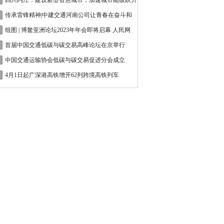
四川内江：建设新型智慧城市，加速城市能级跃升
传承雷锋精神|中建交通河南公司让青春在奋斗和
奉
组图 | 博鳌亚洲论坛2023年年会即将启幕 人民网
首届中国交通低碳与碳交易高峰论坛在京举行
中国交通运输协会低碳与碳交易促进分会成立
4月1日起广深港高铁增开62列跨境高铁列车