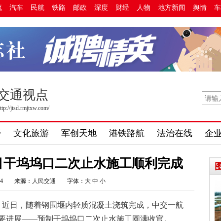
流
汽车
民航
铁路
邮政
深度
财经
人物
地方新闻
舆情
车
交通视点
ttp://jtsd.rmjtxw.com/
警
文化旅游
军创天地
港铁路航
法治在线
企
目干坞坞口二次止水施工顺利完成
34
来源：
人民交通
字体：
大
中
小
捷）近日，随着钢围堰内轻质混凝土浇筑完成，中交一航
要进展——预制干坞坞口二次止水施工圆满收官。