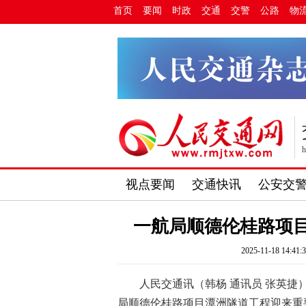
首页
要闻
时政
交通
交警
公路
物
h
视点要闻
交通快讯
公安交
一航局顺德伦桂路项
2025-11-18 14:41:
人民交通讯（韩杨 通讯员 张英
局顺德伦桂路项目潭洲隧道工程迎来重