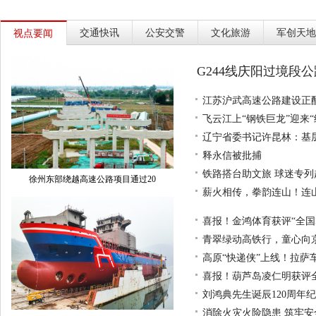
交通快讯
公安交警
文化旅游
军创天地
视点要闻
G244线庆阳过境段
江苏沪武高速公路建设正
飞云江上“钢铁巨龙”迎来“
辽宁省委书记许昆林：基
释永信被批捕
铁路搭台助文旅 球迷专列赴绿
徐州东部绕越高速公路项目通过20
薪火相传，拳韵连山！连
喜报！金鸿体育获评“全国
青翠绿动高铁行，童心向
高原“快递侠”上线！拉萨
喜报！葫芦岛凌仁明获评
刘鸿典先生诞辰120周年
消除火灾火险隐患 筑牢安