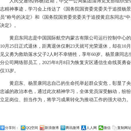
人民交通讯(韩杨)近期，中交一公局集团淄博党支部组织
志精神事迹，学习会上传达了《国务院国资委党委关于追授杨景
员”称号的决定》和《国务院国资委党委关于追授黄启东同志“中
决定》。
黄启东同志是中国国际航空内蒙古有限公司运行控制中心的值
10月25日正式退休，距离退休仅剩23天就可光荣退休，却在10
见义勇为救助落水父子2人时不幸牺牲，享年60岁。杨景康同志
分公司网络部员工，2025年8月8日为恢复灾区通信生命线英勇
仅33岁。
黄启东、杨景康同志自己的生命托举起群众安危，彰显了央
忠诚的政治本色，通过此次精神学习，全体党员深受触动，纷纷
立足岗位、担当作为，将学习成果转化为推动工作的强大动力。(
分享到：
QQ空间
新浪微博
腾讯微博
人人网
微信
复制网