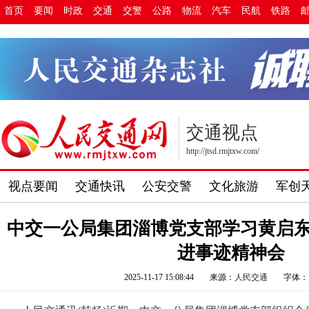
首页
要闻
时政
交通
交警
公路
物流
汽车
民航
铁路
交通视点
http://jtsd.rmjtxw.com/
视点要闻
交通快讯
公安交警
文化旅游
军创
中交一公局集团淄博党支部学习黄启
进事迹精神会
2025-11-17 15:08:44
来源：
人民交通
字体：