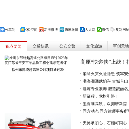
分享到：
QQ空间
新浪微博
腾讯微博
人人网
微信
复制网
交通快讯
公安交警
文化旅游
军创天地
视点要闻
高原“快递侠”上线！
徐州东部绕越高速公路项目通过20
消除火灾火险隐患 筑牢安
渤海潮涌武韵兴 古城首
锤炼专业素养 塑造靓丽
新征程，党旗引路！
墨香满高铁，双拥谱新篇
同方动态|同方律师事务
天路承初心，石榴籽同心