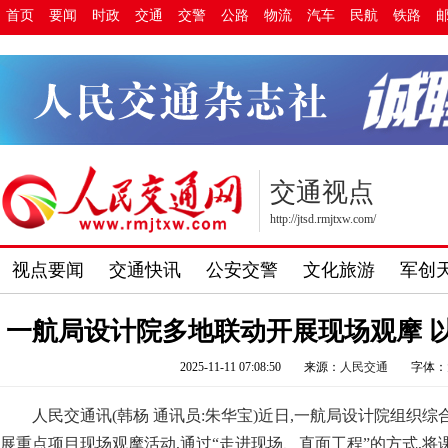
首页
要闻
时政
交通
交警
公路
物流
汽车
民航
铁路
交通视点
http://jtsd.rmjtxw.com/
视点要闻
交通快讯
公安交警
文化旅游
军创
一航局设计院多地联动开展现场观摩 
2025-11-11 07:08:50
来源：
人民交通
字体：
人民交通讯(韩杨 通讯员:朱华宝)近日,一航局设计院组织
展重点项目现场观摩活动,通过“走进现场、直面工程”的方式,将