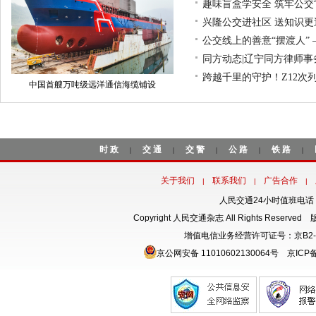
趣味盲盒学安全 筑牢公交
兴隆公交进社区 送知识更
公交线上的善意“摆渡人”
同方动态|辽宁同方律师事
跨越千里的守护！Z12次
中国首艘万吨级远洋通信海缆铺设
时政
交通
交警
公路
铁路
|
|
|
|
|
关于我们
联系我们
广告合作
|
|
|
人民交通24小时值班电话：18
Copyright 人民交通杂志 All Rights Rese
增值电信业务经营许可证号：京B2-
京公网安备 11010602130064号
京ICP备